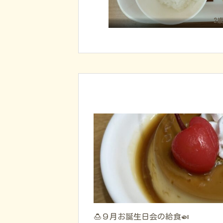
2
🍮９月お誕生日会の給食🍛