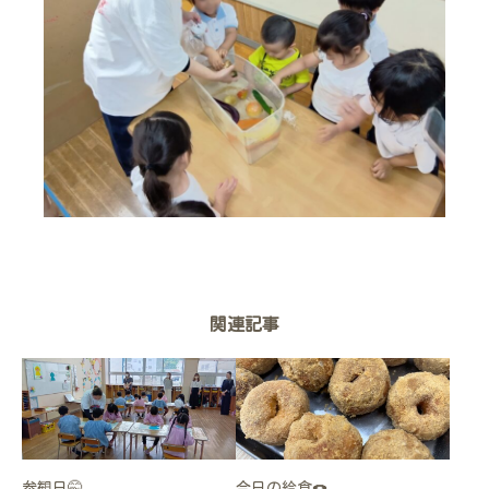
関連記事
参観日🤭
今日の給食🍩