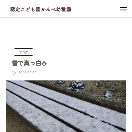
ブログ
かんべ幼稚園
雪で真っ白⛄
ブログ
雪で真っ白⛄
2026.02.09