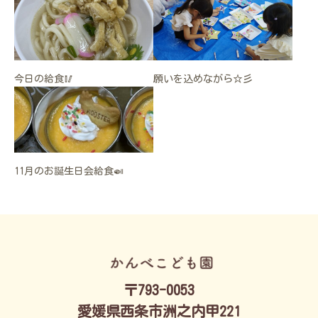
今日の給食🥢
願いを込めながら☆彡
11月のお誕生日会給食🍛
〒793-0053
愛媛県西条市洲之内甲221